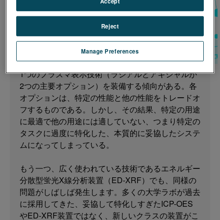
Accept
元素分析装置は、しばしば特定の個別アプリケーシ
ョンを念頭に置いて最適化されています。例えば、
多くの分析装置は誘導結合プラズマ発光分光分析
Reject
（ICP-OES）技術を採用しています。しかし、こ
れらの一般的な装置が長年にわたって発展するにつ
Manage Preferences
れて、メーカーはほとんどのモデルで、選択された
1つのプラズマ表示技術（ラジアルとアキシャルが
2つの主要オプション）を装備する傾向がある。各
オプションは、特定の性能と他の性能をトレードオ
フするものである。しかし、その結果、特定の用途
に最適で他の用途には適していない、つまり特定の
タスクに過度に特化した、本質的に妥協したシステ
ムになってしまっている。
もう一つ、広く使われている技術であるエネルギー
分散型蛍光X線分析装置（ED-XRF）でも、同様の
問題がしばしば発生します。多くの大学ラボが過去
に採用してきた、妥協して特化しすぎたICP-OES
やED-XRF装置ではなく、新しいクラスの装置がこ