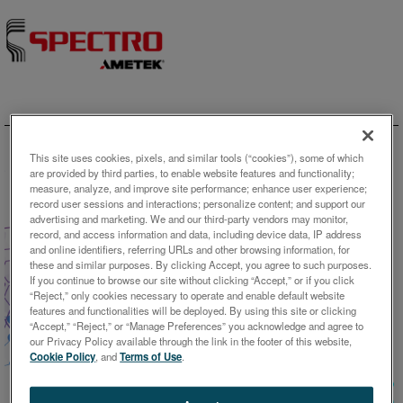
Skip to content
This site uses cookies, pixels, and similar tools (“cookies”), some of which
are provided by third parties, to enable website features and functionality;
measure, analyze, and improve site performance; enhance user experience;
record user sessions and interactions; personalize content; and support our
advertising and marketing. We and our third-party vendors may monitor,
record, and access information and data, including device data, IP address
and online identifiers, referring URLs and other browsing information, for
these and similar purposes. By clicking Accept, you agree to such purposes.
If you continue to browse our site without clicking “Accept,” or if you click
ホワイトペーパー
“Reject,” only cookies necessary to operate and enable default website
features and functionalities will be deployed. By using this site or clicking
学術分野における元素分析の新
“Accept,” “Reject,” or “Manage Preferences” you acknowledge and agree to
our Privacy Policy available through the link in the footer of this website,
しい性能と範囲
Cookie Policy
, and
Terms of Use
.