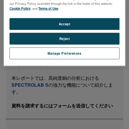
SPECTROLAB S
は、先進の半導体検出器技術と時
our Privacy Policy available through the link in the footer of this website,
分割測定機能（CMOS+T）を組み合わせた次世代
Cookie Policy
, and
Terms of Use
.
の定置型金属分析装置です。この革新的なステップ
により、分析性能が向上し、TRS（時間分解分光
Accept
法）とSSE（シングルスパーク評価）が可能にな
りました。この2つのオプションは、PMT（光電子
Reject
増倍管）検出器の残りの2つの利点でした。読み出
しと励起システムに関する改良とCMOS検出器の性
Manage Preferences
能向上により、これらの最終的な技術的/分析的制
約を克服しました。
本レポートでは、高純度銅の分析における
SPECTROLAB S
の強力な機能について紹介しま
す。
資料を請求するにはフォームを送信してください