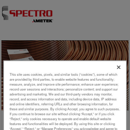
Skip to content
This site uses cookies, pixels, and similar tools (“cookies”), some of which
are provided by third parties, to enable website features and functionality;
measure, analyze, and improve site performance; enhance user experience;
record user sessions and interactions; personalize content; and support our
アプリケーション概要
advertising and marketing. We and our third-party vendors may monitor,
record, and access information and data, including device data, IP address
and online identifiers, referring URLs and other browsing information, for
SPECTROLAB-Sによる高純度
these and similar purposes. By clicking Accept, you agree to such purposes.
銅の分析
If you continue to browse our site without clicking “Accept,” or if you click
“Reject,” only cookies necessary to operate and enable default website
features and functionalities will be deployed. By using this site or clicking
“Accept,” “Reject,” or “Manage Preferences” you acknowledge and agree to