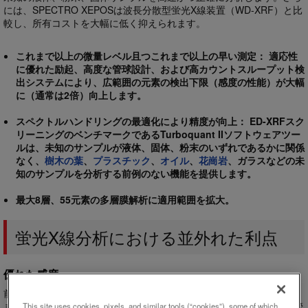
には、SPECTRO XEPOSは波長分散型蛍光X線装置（WD-XRF）と比
較し、所有コストを大幅に低く抑えられます。
これまで以上の微量レベル且つこれまで以上の早い測定： 適応性
に優れた励起、高度な管球設計、および高カウントスループット検
出システムにより、広範囲の元素の検出下限（感度の性能）が大幅
に（通常は2倍）向上します。
スペクトルハンドリングの最適化により精度が向上： ED-XRFスク
リーニングのベンチマークであるTurboquant IIソフトウェアツー
ルは、未知のサンプルが液体、固体、粉末のいずれであるかに関係
なく、
樹木の葉
、
プラスチック
、
オイル
、
花崗岩
、ガラスなどの未
知のサンプルを分析する前例のない機能を提供します。
最大8層、55元素の多層膜解析に適用範囲を拡大。
蛍光X線分析における並外れた利点
優れた感度
前モデルと比べ最新世代のSPECTRO XEPOSは感度が劇的に向上し
ました―10倍またはそれ以上！違いは、適応性に優れた励起および管
This site uses cookies, pixels, and similar tools (“cookies”), some of which