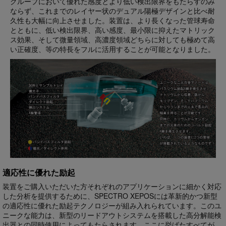
グループにおいて優れた感度とより低い検出限界をもたらすのみ
ならず、これまでのレイヤー状のデュアル陽極デザインと比べ耐
久性も大幅に向上させました。装置は、より長くなった管球寿命
とともに、低い検出限界、高い感度、最小限に抑えたマトリック
ス効果、そして微量領域、高濃度領域どちらに対しても極めて高
い正確度、等の特長をフルに活用することが可能となりました。
適応性に優れた励起
装置をご購入いただいた方それぞれのアプリケーションに細かく対応
した分析を提供するために、SPECTRO XEPOSには革新的かつ新型
の適応性に優れた励起テクノロジーが組み入れられています。このユ
ニークな能力は、新型のリードアウトシステムを搭載した高分解能検
出器との同時使用によってもたらされます。ここに挙げたすべてが、