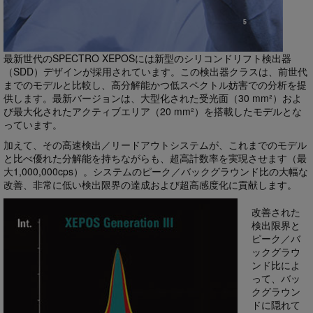
最新世代のSPECTRO XEPOSには新型のシリコンドリフト検出器
（SDD）デザインが採用されています。この検出器クラスは、前世代
までのモデルと比較し、高分解能かつ低スペクトル妨害での分析を提
供します。最新バージョンは、大型化された受光面（30 mm²）およ
び最大化されたアクティブエリア（20 mm²）を搭載したモデルとな
っています。
加えて、その高速検出／リードアウトシステムが、これまでのモデル
と比べ優れた分解能を持ちながらも、超高計数率を実現させます（最
大1,000,000cps）。システムのピーク／バックグラウンド比の大幅な
改善、非常に低い検出限界の達成および超高感度化に貢献します。
改善された
検出限界と
ピーク／バ
ックグラウ
ンド比によ
って、バッ
クグラウン
ドに隠れて