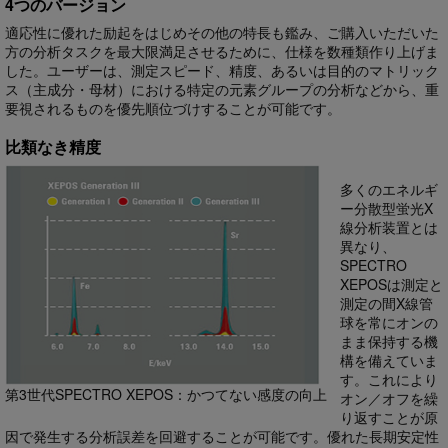
4つのバージョン
適応性に優れた励起をはじめその他の特長も鑑み、ご購入いただいた
方の分析タスクを最大限満足させるために、仕様を数種類作り上げま
した。ユーザーは、測定スピード、精度、あるいは目的のマトリック
ス（主成分・母材）における特定の元素グループの分析などから、重
要視されるものを優先順位づけすることが可能です。
比類なき精度
多くのエネルギ
ー分散型蛍光X
線分析装置とは
異なり、
SPECTRO
XEPOSは測定と
測定の間X線管
球を常にオンの
まま保持する機
構を備えていま
す。これにより
第3世代SPECTRO XEPOS：かつてない感度の向上
オン／オフを繰
り返すことが原
因で発生する分析誤差を回避することが可能です。優れた長期安定性