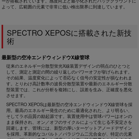
ーが搭載されています。感度向上と最小化されたバックグラウンドに
よって、広範囲の元素で非常に低い検出限界に到達しています。
SPECTRO XEPOSに搭載された新技
術
最新型の空冷エンドウィンドウX線管球
従来のエネルギー分散型蛍光X線装置デザインの弱点のひとつと
して、測定と測定の間の繰り返しのパワーオフが挙げられます。
その結果、温度変化によって否応なく信号の安定性が損なわれま
す。とりわけ高計数率の波長分散型装置や最新のエネルギー分散
型装置では、これが分析を複雑にし、誤差を生み、正確度を悪化
させます。
SPECTRO XEPOSは最新型の空冷エンドウィンドウX線管球を採
用。最高のエネルギー発生のために最適化された、より明るい、
そしてラボ品質の励起源です。装置使用中は管球パワーはオンの
まま保持され、オン／オフのサイクルによって生じる不安定さを
回避します。管球には、新型の厚いターゲットアノードデザイン
を採用。革新的なコバルト／パラジウム二元合金が、特定の元素