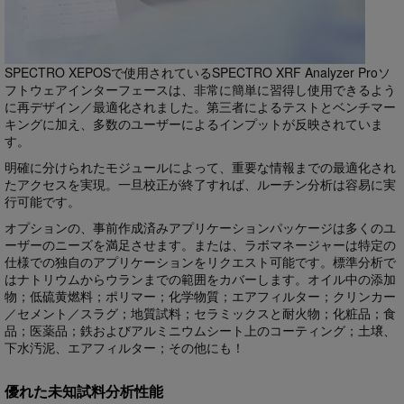
SPECTRO XEPOSで使用されているSPECTRO XRF Analyzer Proソ
フトウェアインターフェースは、非常に簡単に習得し使用できるよう
に再デザイン／最適化されました。第三者によるテストとベンチマー
キングに加え、多数のユーザーによるインプットが反映されていま
す。
明確に分けられたモジュールによって、重要な情報までの最適化され
たアクセスを実現。一旦校正が終了すれば、ルーチン分析は容易に実
行可能です。
オプションの、事前作成済みアプリケーションパッケージは多くのユ
ーザーのニーズを満足させます。または、ラボマネージャーは特定の
仕様での独自のアプリケーションをリクエスト可能です。標準分析で
はナトリウムからウランまでの範囲をカバーします。オイル中の添加
物；低硫黄燃料；ポリマー；化学物質；エアフィルター；クリンカー
／セメント／スラグ；地質試料；セラミックスと耐火物；化粧品；食
品；医薬品；鉄およびアルミニウムシート上のコーティング；土壌、
下水汚泥、エアフィルター；その他にも！
優れた未知試料分析性能