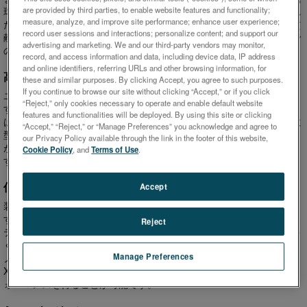
are provided by third parties, to enable website features and functionality;
球と検出器のテクノロジーにおけるイノベーションです。この並外れ
measure, analyze, and improve site performance; enhance user experience;
た感度が、精度向上のみならず非常に低い検出限界レベルの到達に貢
record user sessions and interactions; personalize content; and support our
献しています。ニーズに従い、ユーザーはナトリウムからウランまで
advertising and marketing. We and our third-party vendors may monitor,
の広範囲の元素を高速かつ正確に分析することが可能となります。
record, and access information and data, including device data, IP address
and online identifiers, referring URLs and other browsing information, for
高速分析
these and similar purposes. By clicking Accept, you agree to such purposes.
If you continue to browse our site without clicking “Accept,” or if you click
ユーザーによっては最高の精度よりもスピードを求める場合がありま
“Reject,” only cookies necessary to operate and enable default website
す。SPECTRO XEPOSはそういった選択肢も与えています。分析者
features and functionalities will be deployed. By using this site or clicking
は測定時間を大幅に削減することが可能。他方旧来のエネルギー分散
“Accept,” “Reject,” or “Manage Preferences” you acknowledge and agree to
型装置と変わらないレベルの精度は維持します。この高速システム
our Privacy Policy available through the link in the footer of this website,
が、ほとんどのサンプルに対し、数分未満での分析完了を実現させま
Cookie Policy
, and
Terms of Use
.
す
低コスト化
Accept
装置には運用コストを抑えるための数々の戦略が組み入れられていま
す。例えば省ヘリウムパージ（液体、粉末中の軽元素用）や真空シス
Reject
テム（固体中の軽元素用）。装置に備わった新しい能力によって、多
くのアプリケーションにおいて、はるかに金額の高い波長分散のテク
Manage Preferences
ノロジーに匹敵するパフォーマンスを実現します。SPECTRO
XEPOSユーザーは、エネルギー分散価格で波長分散に匹敵するパフ
ォーマンスを得ることが可能です。