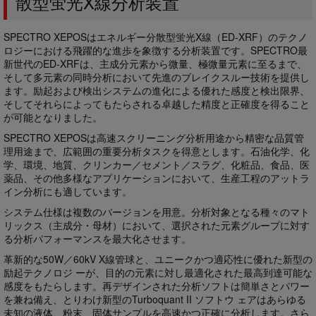
散型蛍光X線分析装置
SPECTRO XEPOSはエネルギー分散型蛍光X線（ED-XRF）のテクノ
ロジーにおける飛躍的な進歩を象徴する分析装置です。SPECTRO最
新世代のED-XRFは、主成分元素から微量、極微量元素に至るまで、
そして多元素の同時分析において先進のブレイクスルー技術を提供し
ます。励起および検出システムの進化による優れた感度と検出限界、
そしてそれらによってもたらされる卓越した精度と正確度を得ること
が可能となりました。
SPECTRO XEPOSは高速スクリーニング分析用途から精密な品質管
理用途まで、広範囲の重要分析タスクを得意とします。石油化学、化
学、環境、地質、クリンカー／セメント／スラグ、化粧品、食品、医
薬品、その他多様なアプリケーションにおいて、生産工程のアットラ
イン分析にも適しています。
システム仕様は複数のバージョンを用意。分析対象となる種々のマト
リックス（主成分・母材）において、選択された元素グループに対す
る分析パフォーマンスを最大化させます。
革新的な50W／60kV X線管球と、ユニークかつ適応性に優れた新型の
励起テクノロジ ーが、目的の元素に対し最適化された最高到達可能な
感度をもたらします。再デザインされた分析ソフトは簡単さとパワー
を兼ね備え、とりわけ新型のTurboquant II ソフトウ ェアはあらゆる
未知の液体、粉末、固体サンプルを高速かつ正確に分析します。さら