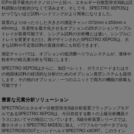
ICPや原子吸光のテクノロジーと比べ、エネルギー分散型蛍光X線は試
料調製が比較的少なくて済みます。そして今、SPECTRO XEPOSは
かつてないほど試料ハンドリングがより簡単になりました。
装置のよりゆったりした大きさの測定チャンバ372mm x 253mm x
45mmは、生産性を最大化させるオプションの25ポジションサンプル
トレイが装着可能です。シングル試料の分析機とは違い、シンプルに
トレイを変更するだけ。再デザインされたSPECTRO XEPOSは、大
きな試料や不定形試料の直接分析にも対応できます。
測定チャンバでは、オプションの低消費ヘリウムシステムが、液体や
粉末中の軽元素分析を可能にします。
SPECTRO XEPOSはさらに、加圧ペレット、ガラスビードまたはそ
の他固体試料の経済的な分析のためのオプション真空システムも提供
します。その他のオプション：一つのユニットで両方の機能の搭載も
可能です！
豊富な元素分析ソリューション
SPECTROのエネルギー分散型蛍光X線分析装置フラッグシップモデ
ルであるSPECTRO XEPOSは、今日存在する数々の上級分析機器ク
ラスにおいてその地位についています。X線分析装置シリーズでは、
微小スポットSPECTRO MIDEXに加え、パワフルかつポータブルな
SPECTROSCOUTとハンドヘルドSPECTRO xSORT。このライン