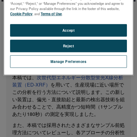
“Accept,” “Reject,” or “Manage Preferences” you acknowledge and agree to
副産物である。現在の技術水準では、1トンの銑鉄
our Privacy Policy available through the link in the footer of this website,
生産から約250kgの高炉スラグが発生します。生産
Cookie Policy
, and
Terms of Use
.
現場の近くでスラグを分析することは、プロセスの
品質管理だけでなく、スラグをリサイクルする際の
Accept
有用性を評価する上でも有効です。従来、試料は破
砕後に粉砕され、圧搾ペレットまたは四ホウ酸リチ
Reject
ウムの溶融ビーズとして調製されていました。この
ため、波長分散型蛍光X線分析装置（WD-XRF）が
Manage Preferences
多く使用されています。
本稿では、
次世代型エネルギー分散型蛍光X線分析
装置（
ED-XRF）
を用いて、生産現場に近い場所で
この分析を行う方法について説明します。この新し
い装置は、偏光・直接励起と最新の検出器技術を組
み合わせることで、高精度かつ短時間（1サンプル
あたり180秒）の測定を実現しました。
また、本稿では採用されたさまざまなサンプル前処
理方法についてレビューし、各アプローチの分析性