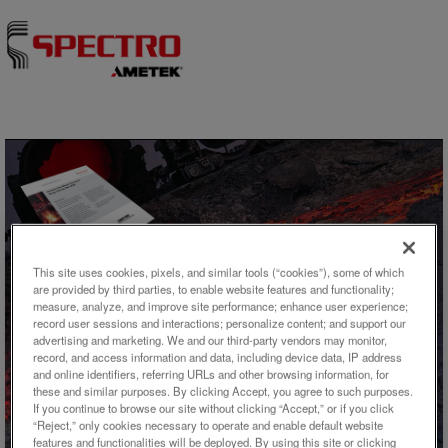
Skip to content
This site uses cookies, pixels, and similar tools (“cookies”), some of which
are provided by third parties, to enable website features and functionality;
measure, analyze, and improve site performance; enhance user experience;
アプリケーション概要
record user sessions and interactions; personalize content; and support our
advertising and marketing. We and our third-party vendors may monitor,
ED-XRF（エネルギー分散型蛍光
record, and access information and data, including device data, IP address
and online identifiers, referring URLs and other browsing information, for
X線分）による高炉スラグの分析
these and similar purposes. By clicking Accept, you agree to such purposes.
If you continue to browse our site without clicking “Accept,” or if you click
“Reject,” only cookies necessary to operate and enable default website
features and functionalities will be deployed. By using this site or clicking
高炉スラグは、高炉で銑鉄を製造する際に発生する