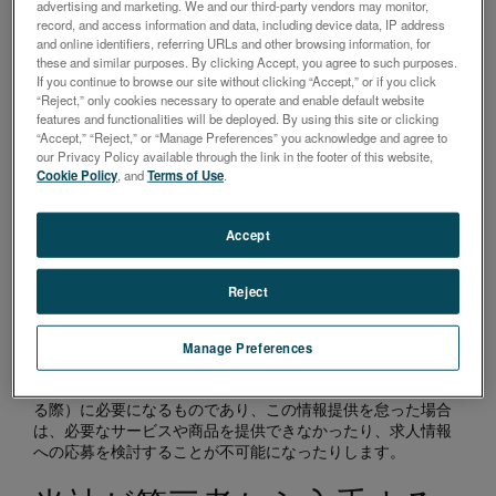
advertising and marketing. We and our third-party vendors may monitor,
所でフォーム（例：'お問い合わせ'フォーム）に入力・記入さ
record, and access information and data, including device data, IP address
れる際
and online identifiers, referring URLs and other browsing information, for
アプリケーションを使用するためのアカウントを作成する際
these and similar purposes. By clicking Accept, you agree to such purposes.
If you continue to browse our site without clicking “Accept,” or if you click
当社のウェブサイトからドキュメントやアプリケーションを
“Reject,” only cookies necessary to operate and enable default website
ダウンロードする際
features and functionalities will be deployed. By using this site or clicking
ニュースレターやその他のお知らせを受け取る登録を行う際
“Accept,” “Reject,” or “Manage Preferences” you acknowledge and agree to
our Privacy Policy available through the link in the footer of this website,
電話、メールやその他の手段で当社の連絡先に問い合わせる
Cookie Policy
, and
Terms of Use
.
際
求人情報やインターンに応募する際
Accept
通常、お客様が当社に提供する個人情報には、氏名、ユーザ
ー名、会社名、住所、電子メールアドレス、電話番号、役
職、職業、業界/セクター、学生であるかどうか、企業の支払
Reject
い情報、ソーシャルネットワーキングサイトで公開されてい
る情報、および問い合わせや苦情を解決するために必要な個
人情報が含まれる場合があります。この情報はお客様が当社
Manage Preferences
と取引を行う際（雇用契約や購入契約を行う際や、当社のウ
ェブサイトから情報をダウンロードするサービスを利用され
る際）に必要になるものであり、この情報提供を怠った場合
は、必要なサービスや商品を提供できなかったり、求人情報
への応募を検討することが不可能になったりします。