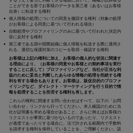
ことができる形でお客様のデータを第三者（あるいはお客様
自身）に転送する権利
個人情報の処理についての同意を撤回する権利（対象の処理
がお客様による同意に基づいて行われる場合）
自動処理やプロファイリングのみに基づいて行われた決定内
容に反対する権利
第三者である国や国際組織に個人情報を転送する際に適用さ
れる、適切な保護対策のコピーを取得・確認する権利
お客様は上記の権利に加え、お客様の個人的な状況に関連す
る理由により、（お客様の同意やお客様との契約事項を実行
することに反して）プロファイリングなど、当社が正当な利
益のために妥当と判断したあらゆる情報の処理を拒絶する権
利を有する場合もあります。お客様は、販促目的のプロファ
イリングなど、ダイレクト・マーケティングを行う目的で情
報を処理することを拒否する権利も有します。
これらの権利に関連する問い合わせはすべて、以下の「お問
い合わせ」リンクから行ってください。本人確認のために当
社が証明書を求める場合があること、さらに例えばお客様の
リクエストが事実に基づかないものであったり、リクエスト
が過度であったりする場合に、法で許される範囲内で手数料
を請求する権利を保持していることを、ご理解ください。該