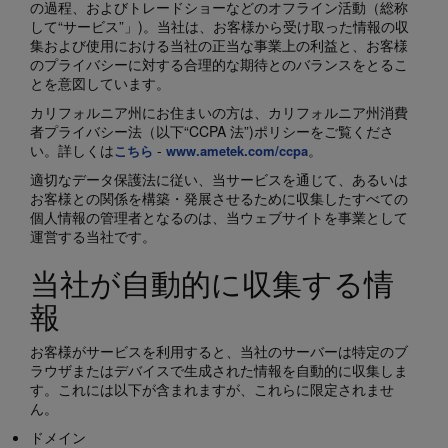
の過程、およびトレードショーなどのオフライン活動（総称
して“サービス”」)。当社は、お客様から受け取った情報の収
集および使用における当社の正当な事業上の利益と、お客様
のプライバシーに対する合理的な期待とのバランスをとるこ
とを意図しています。
カリフォルニア州にお住まいの方は、カリフォルニア州消費
者プライバシー法（以下“CCPA 法”)ポリシーをご覧くださ
い。詳しくは
-
。
こちら
www.ametek.com/ccpa
適切なデータ保護法に従い、当サービスを通じて、あるいは
お客様との関係を構築・発展させるために収集したすべての
個人情報の管理者となるのは、当ウェブサイトを事業として
運営する当社です。
当社が自動的に収集する情
報
お客様がサービスを利用すると、当社のサーバーは特定のブ
ラウザまたはデバイスで生成された情報を自動的に収集しま
す。これには以下が含まれますが、これらに限定されませ
ん。
ドメイン