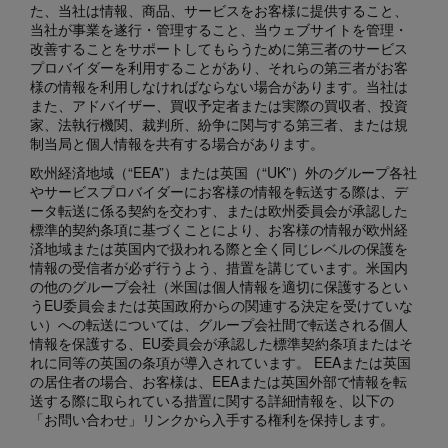
た、当社は情報、商品、サービスをお客様に提供すること、
当社が事業を遂行・管理すること、当ウェブサイトを管理・
改善することをサポートしてもらうために第三者のサービス
プロバイダーを利用することがあり、それらの第三者がお客
様の情報を利用しなければならない場合があります。当社は
また、アドバイザー、買収予定者または実際の買収者、投資
家、法執行機関、裁判所、紛争に関与する第三者、または規
制当局と個人情報を共有する場合があります。
欧州経済地域（“EEA”）または英国（“UK”）外のグループ各社
やサービスプロバイダーにお客様の情報を転送する際は、デ
ータ転送に係る契約を交わす、または欧州委員会が承認した
標準的契約条項に基づくことにより、お客様の情報が欧州経
済地域または英国内で扱われる際と全く同じレベルの保護を
情報の受信者が必ず行うよう、措置を講じています。米国内
の他のグループ会社（米国は個人情報を適切に保護するとい
うEU委員会または英国政府からの関連する決定を受けていな
い）への転送については、グループ会社間で転送される個人
情報を保護する、EU委員会が承認した標準契約条項またはそ
れに同等の英国の条項が導入されています。 EEAまたは英国
の居住者の場合、お客様は、EEAまたは英国外部で情報を転
送する際に取られている措置に関する詳細情報を、以下の
「お問い合わせ」リンクから入手する権利を保持します。