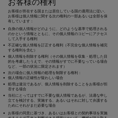
お客様の権利
お客様が所在する国または居住している国の適用法に従い、
お客様は個人情報に関する次の権利の一部あるいは全部を保
有しています：
自身の個人情報がどのように、どのような基準で処理される
のかという情報とともに、その個人情報のコピーにアクセス
して入手する権利
不正確な個人情報を訂正する権利（不完全な個人情報を補完
する権利を含む）
個人情報を削除する権利（その個人情報を収集・処理した目
的を考慮したうえで、その情報がすでに不要なっている場合
など、一部の状況に限定されます）
次の場合に個人情報の処理を制限する権利：
個人情報の正確性が疑わしい場合
処理は違法であるが、個人情報を削除することをお客様が拒
否する場合
当社にとってはすでに不要な個人情報であるが、法適な申し
立てを検討する、実施する、あるいはそれに対して弁護する
ためにそれがまだ必要な場合
お客様の同意に基づき、あるいはお客様との契約事項を実施
するうえで妥当と判断できる場面において、機械が読み取る