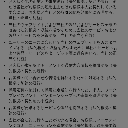
お客様や他の企業との事業遂行（法的根拠：契約の履行、ま
たは当社がお客様の雇用主またはお客様本人と契約している
場合には、お客様と当社との取引関係を効果的に管理する、
当社の正当な利益）
当社のウェブサイトおよび当社の製品およびサービス全般の
改善（法的根拠：収益を増やすために当社のサービスおよび
製品・サービスを改善する、当社の正当な利益）
ユーザーのニーズに合わせて当社のウェブサイトをカスタマ
イズする'（法的根拠：収益を増やすために当社のサービスお
よび製品・サービスをターゲット層に適合させる、当社の正
当な利益）
お客様が求めるドキュメントや通信内容情報を提供する（法
的根拠：契約の履行)
お客様の問い合わせや苦情を解決するために対応する（法的
根拠：契約の履行)
採用応募を検討して採用決定通知を行うなど、求人、ワーク
プレイスメント、インターンシップへの応募を管理する（法
的根拠：契約前の手続き）
お客様が要求するサービスや製品を提供する（法的根拠：契
約の履行)
当社が合法的に行うことができる場合、お客様にマーケティ
ングコミュニケーションを送信する（法的根拠：適用法で義