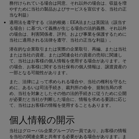
務付けられている場合は同意、それ以外の場合は、収益を増
やすために当社の製品およびサービスを宣伝する、当社の正
当な利益）
適用法を遵守する（法的根拠：EEA法または英国法（該当す
る場合）に基づいて義務が生じる場合の法的義務、それ以外
の場合は、利害関係者、評判、および事業を保護するために
当社に適用される法律を遵守、当社の正当な利益）。
潜在的な企業取引または実際の企業取引、再編、または当社
または当社の資産、または関連会社の資産の売却に関連し
て、当社はお客様の個人情報を使用する場合があります。そ
の場合、お客様に関する当社保有の個人情報は、譲渡資産の
一部となる可能性があります。
また、法律によって求められる場合や、当社の権利を守るた
めに、あるいは司法手続き、裁判所の命令、規制当局の求
め、当社を対象としたその他の法的手続きに従うために公開
が必要だと当社が判断した場合に、情報を求める要請に応じ
て、当社はお客様の情報を使用することもあります。
個人情報の開示
当社はグローバル企業グループの一員であり、お客様の情報
を当社の関連企業と共有する必要がある場合があります。ま