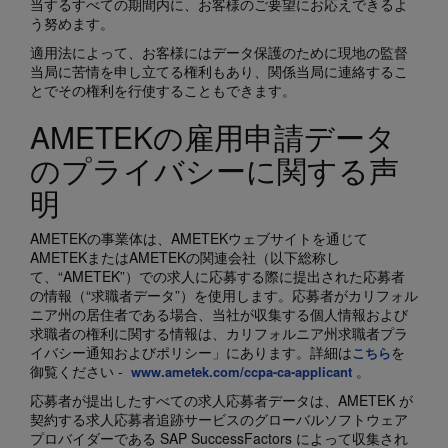
当するすべての期間内に、お客様のご要望にお応えできるよ
う努めます。
適用法によって、お客様にはデータ保護のために現地の監督
当局に苦情を申し立てる権利もあり、関係当局に連絡するこ
とでその権利を行使することもできます。
AMETEKの雇用申請データ
のプライバシーに関する声
明
AMETEKの事業体は、AMETEKウェブサイトを通じて
AMETEKまたはAMETEKの関連会社（以下総称し
て、“AMETEK”）での求人に応募する際に提出された応募者
の情報（“求職者データ”）を使用します。応募者がカリフォル
ニア州の居住者である場合、当社が収集する個人情報および
求職者の権利に関する情報は、カリフォルニア州求職者プラ
イバシー通知およびポリシー」にあります。詳細は
を
こちら
御覧ください -
。
www.ametek.com/ccpa-ca-applicant
応募者が提出したすべての求人応募者データは、AMETEK が
契約する求人応募者追跡サービスのグローバルソフトウェア
プロバイダーである SAP SuccessFactors によって収集され