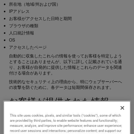
所在地（地域/州および国）
IPアドレス
お客様がアクセスした日時と期間
ブラウザの種類
人口統計情報
OS
アクセスしたページ
自動的に収集したこれらの情報を使ってお客様を特定しよう
とすることはありませんが、以下に詳しく記載されている通
り、お客様が自発的に提供した情報とこれらのデータを関連
付ける場合があります。
技術的なセキュリティ上の理由から、特にウェブサーバーへ
の攻撃を防ぐために、各データは短期間保存されます。
お客様が提供された情報
当サービスを利用する、当社と取引を行う、あるいは当社と
This site uses cookies, pixels, and similar tools (“cookies”), some of which
の取引を検討するにあたり、お客様は次のような場面で自発
are provided by third parties, to enable website features and functionality;
的に個人情報を当社に提供する場合があります：
measure, analyze, and improve site performance; enhance user experience;
record user sessions and interactions; personalize content; and support our
当社のウェブサイト、展示会や当社が事業を行うその他の場