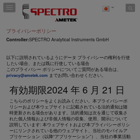
Skip to content
T
o
g
g
プライバシーポリシー
l
e
Controller:
SPECTRO Analytical Instruments GmbH
n
a
v
以下に説明されているようにデータ プライバシーの権利を行使
i
したい場合、または既に行使している場合
g
このプライバシー ポリシーについてご質問がある場合は、
a
までお問い合わせください。
privacy@ametek.com
t
i
有効期限2024 年 6 月 21 日
o
n
こちらのポリシーをよくお読みください。本プライバシーポ
リシーおよび本ウェブサイトに記載されている法的通知は随
時更新される場合があります。法的通知は次を通じて収集さ
れた個人情報および非個人情報の収集、使用、開示について
説明しています: 本ウェブサイトおよび本プライバシーポリシ
ーにリンクされている他のウェブサイト、当社のモバイルア
プリケーション（以降“アプリケーション”）、当社の事業活動