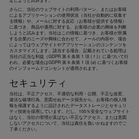
定しようと試みます。
さらに、当社のウェブサイトの利用パターン、またはお客様
によるアプリケーションの使用状況（当社が自動的に収集す
る情報）や、メールに対する反応（お客様が提供する情報）
に基づき、商品や適用に対する、お客様の企業の興味を判断
しようと試みます。当社はこの情報に基づき、お客様が所属
する企業のニーズや興味に合わせて、メールの内容や、場合
によってはウェブサイトやアプリケーションのコンテンツを
カスタマイズします。該当する場合、記載されている処理は
当社の正当な利益（GDPR 第 6 条第 1 項 (ｆ)）に基づいて行
われ、必要な場合はGDPR 第 6 条第 1 項 (a) に基づくお客様
のインフォームドコンセントが適用されます。
セキュリティ
当社は、不正アクセス、不適切な利用・公開、不正な改変、
違法な破壊行為、意図せぬデータ損失から、お客様の個人情
報を保護するように設計されたデータストレージとセキュリ
ティ技術を採用しています。だし、100％安全なウェブサイト
はなく、当社の管理が及ばない不正なアクセス、または意図
しないアクセスについて、当社は責任を負いかねますのでご
了承ください。