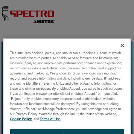
Skip to content
This site uses cookies, pixels, and similar tools (“cookies”), some of which
are provided by third parties, to enable website features and functionality;
measure, analyze, and improve site performance; enhance user experience;
record user sessions and interactions; personalize content; and support our
advertising and marketing. We and our third-party vendors may monitor,
record, and access information and data, including device data, IP address
and online identifiers, referring URLs and other browsing information, for
these and similar purposes. By clicking Accept, you agree to such purposes.
If you continue to browse our site without clicking “Accept,” or if you click
“Reject,” only cookies necessary to operate and enable default website
ホワイトペーパー
features and functionalities will be deployed. By using this site or clicking
“Accept,” “Reject,” or “Manage Preferences” you acknowledge and agree to
our Privacy Policy available through the link in the footer of this website,
XRF - 次世代エネルギー分散型
Cookie Policy
, and
Terms of Use
.
蛍光X線分析装置へのアップグレ
ードをお勧めする5つの理由