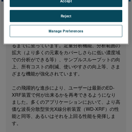
Accept
Reject
近年、エネルギー分散型蛍光X線分析装置（ED-
XRF）は驚くべき進化を遂げています。いくつか
の基礎技術の飛躍的な進歩により、以前は難しかっ
Manage Preferences
た分析について、その実行可能性について再考でき
るまでに至っています。定量分析機能、分析範囲の
拡大（より多くの元素をカバーしさらに低い濃度域
での分析ができる等）、サンプルスループットの向
上、所有コストの削減、使いやすさの向上等、さま
ざまな機能が強化されています。
この飛躍的な進歩により、ユーザーは最新のED-
XRF装置で何が出来るかを再考できるようになり
ました。多くのアプリケーションにおいて、より高
価な波長分散型蛍光X線分析装置（WD-XRF）の性
能と同等、あるいはそれを上回る性能を発揮しま
す。