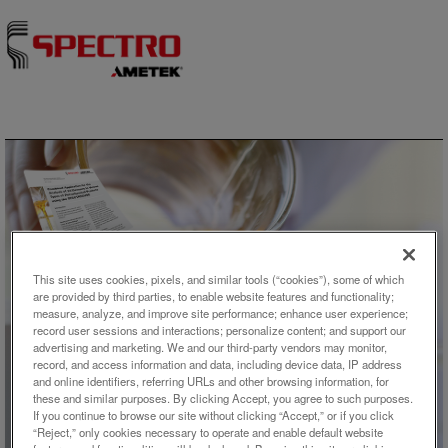
Skip to content
This site uses cookies, pixels, and similar tools (“cookies”), some of which
are provided by third parties, to enable website features and functionality;
measure, analyze, and improve site performance; enhance user experience;
アプリケーション概要
record user sessions and interactions; personalize content; and support our
advertising and marketing. We and our third-party vendors may monitor,
SPECTROCUBEを用いた各種石
record, and access information and data, including device data, IP address
and online identifiers, referring URLs and other browsing information, for
油化学製品中の24元素分析の複
these and similar purposes. By clicking Accept, you agree to such purposes.
合アプリケーション
If you continue to browse our site without clicking “Accept,” or if you click
“Reject,” only cookies necessary to operate and enable default website