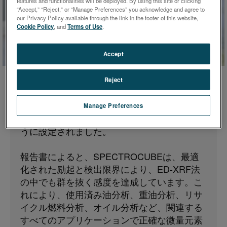
features and functionalities will be deployed. By using this site or clicking
“Accept,” “Reject,” or “Manage Preferences” you acknowledge and agree to
石油化学製品の元素分析に関する5つの主要
our Privacy Policy available through the link in the footer of this website,
Cookie Policy
, and
Terms of Use
.
アプリケーションについて解説しています。
新油の混合管理や添加剤パッケージの管理か
ら、使用済み油の分析、原油留分中の硫黄、
Accept
原油や重油、廃鉱油由来の留出バーナー燃料
に含まれる硫黄やその他の微量元素の分析ま
Reject
で。分析には新型のSPECTROCUBEを使用
し、1回の校正で本論文で報告された石油化
Manage Preferences
学アプリケーションのすべてに対応できるよ
うに設定されました。
報告書によると、SPECTROCUBEは、最適
化された励起と検出限界により、ED-XRF法
の中でも群を抜く感度を達成しています。こ
れにより、使用済み油分析、重油分析、リサ
イクル燃料分析、オイル分析など、関連する
すべてのアプリケーションで正確な微量元素