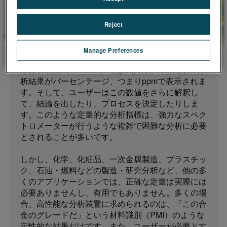
スペクトロメーターは、物理や化学の難解な原理を
応用した複雑な技術に依存しています。しかし、そ
れは分光器の操作が複雑であることを意味するもの
Reject
ではありません。
Manage Preferences
例えば、広く使われているエネルギー分散型蛍光X
線分析装置（ED-XRF）では、試料中の各元素の分
析結果がパーセンテージ、つまりppmで表示されま
す。そして、ユーザーはこの数値をさらに解釈し
て、結論を出したり、プロセスを決定したりしま
す。このような定量的な分析指標は、強力なスペク
トロメーターが行うような複雑で困難な分析に必要
とされることが多いです。
しかし、化学、化粧品、一次金属製造、プラスチッ
ク、石油・燃料などの製造・研究分析など、他の多
くのアプリケーションでは、正確な定量は実際には
必要ありませんし、有用でもありません。多くの場
合、高性能な分析装置に求められるのは、「この合
金のグレードだ」という材料識別（PMI）のような
定性的な結果だけです。また、ユーザーが必要とす