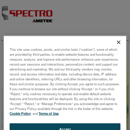
Skip to content
This site uses cookies, pixels, and similar tools (“cookies”), some of which
are provided by third parties, to enable website features and functionality;
measure, analyze, and improve site performance; enhance user experience;
record user sessions and interactions; personalize content; and support our
advertising and marketing. We and our third-party vendors may monitor,
record, and access information and data, including device data, IP address
and online identifiers, referring URLs and other browsing information, for
these and similar purposes. By clicking Accept, you agree to such purposes.
If you continue to browse our site without clicking “Accept,” or if you click
ホワイトペーパー
“Reject,” only cookies necessary to operate and enable default website
features and functionalities will be deployed. By using this site or clicking
“Accept,” “Reject,” or “Manage Preferences” you acknowledge and agree to
XRF分析用のシンプルで簡単、
our Privacy Policy available through the link in the footer of this website,
かつ強力な識別ソフトウェア
Cookie Policy
, and
Terms of Use
.
Accept