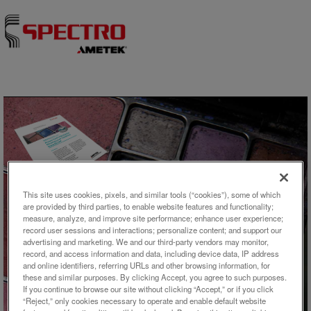
Skip to content
This site uses cookies, pixels, and similar tools (“cookies”), some of which
are provided by third parties, to enable website features and functionality;
アプリケーション概要
measure, analyze, and improve site performance; enhance user experience;
record user sessions and interactions; personalize content; and support our
advertising and marketing. We and our third-party vendors may monitor,
エネルギー分散型蛍光X線分析法
record, and access information and data, including device data, IP address
による化粧品製造時のプロセス
and online identifiers, referring URLs and other browsing information, for
these and similar purposes. By clicking Accept, you agree to such purposes.
コントロール
If you continue to browse our site without clicking “Accept,” or if you click
“Reject,” only cookies necessary to operate and enable default website