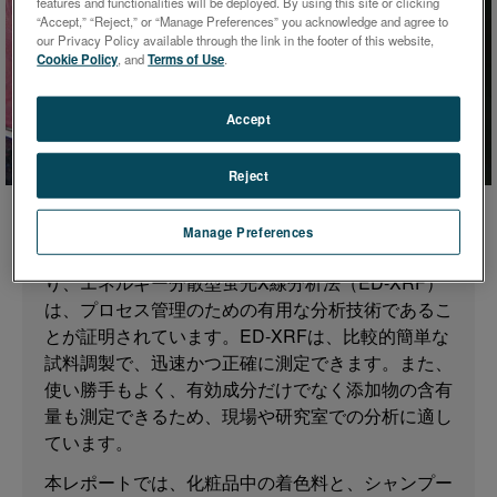
features and functionalities will be deployed. By using this site or clicking
“Accept,” “Reject,” or “Manage Preferences” you acknowledge and agree to
規制により、化粧品メーカーは消費者の安全のため
our Privacy Policy available through the link in the footer of this website,
に製品の元素組成を定期的にモニターおよびテスト
Cookie Policy
, and
Terms of Use
.
することがますます重要になりました。化粧品に含
まれる重金属の残留は、危険なレベルの毒性を示す
Accept
ことがあります。汚染源は、基本成分、着色添加
物、または加工に由来することがあります。重要な
Reject
微量元素の混入を判断するために、原料および最終
製品を注意深く分析することが重要である。
Manage Preferences
管理は、定められた試験法に基づいて行う必要があ
り、エネルギー分散型蛍光X線分析法（ED-XRF）
は、プロセス管理のための有用な分析技術であるこ
とが証明されています。ED-XRFは、比較的簡単な
試料調製で、迅速かつ正確に測定できます。また、
使い勝手もよく、有効成分だけでなく添加物の含有
量も測定できるため、現場や研究室での分析に適し
ています。
本レポートでは、化粧品中の着色料と、シャンプー