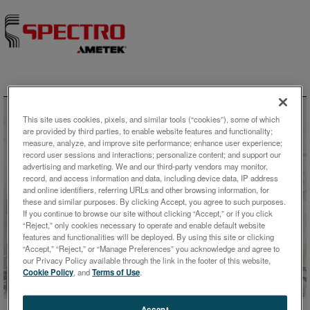
Skip to content
This site uses cookies, pixels, and similar tools (“cookies”), some of which
are provided by third parties, to enable website features and functionality;
measure, analyze, and improve site performance; enhance user experience;
record user sessions and interactions; personalize content; and support our
advertising and marketing. We and our third-party vendors may monitor,
record, and access information and data, including device data, IP address
and online identifiers, referring URLs and other browsing information, for
these and similar purposes. By clicking Accept, you agree to such purposes.
If you continue to browse our site without clicking “Accept,” or if you click
“Reject,” only cookies necessary to operate and enable default website
ホワイトペーパー
features and functionalities will be deployed. By using this site or clicking
“Accept,” “Reject,” or “Manage Preferences” you acknowledge and agree to
our Privacy Policy available through the link in the footer of this website,
航空宇宙および自動車用小型金
Cookie Policy
, and
Terms of Use
.
属部品の高精度元素分析
Accept