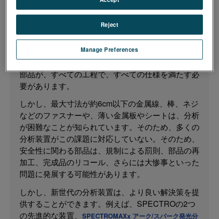
金属加工メーカーの品質管理および生産管理者にと
Reject
って、小型部品は本当に難しいものです。特に航空
宇宙、自動車、その他の重要な産業やアプリケーシ
ョンの顧客は、サプライチェーンのすべての進化で
Manage Preferences
厳しい品質管理を要求します。そのため、すべての
部品が、すべての工程で、すべての仕様を満たす必
要があります。
しかし、最大寸法が約6cm以下の金属線、棒、ネジ
などのファスナーや、薄い金属板やシートは、分析
が困難なことが知られています。そのため、多くの
分析装置がこの課題に対応していない。そのため、
安全性に関わる部品は、規制による罰則、部品の再
加工、完成品のリコール、さらには大惨事といった
問題に発展する可能性があります。
しかし、新世代の分析装置は、より良い解決策を提
供することができます。例えば、SPECTROの2つ
の先進的な装置、
SPECTROMAXx アーク/スパーク発光分