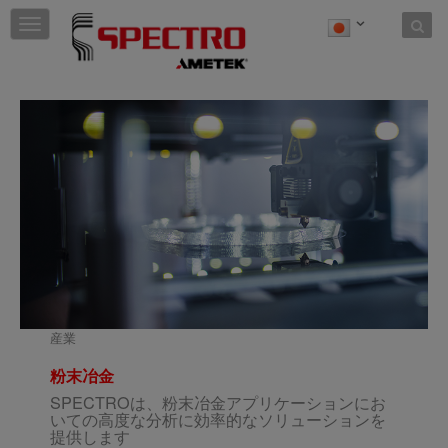
Skip to content
T
o
g
g
l
e
n
a
v
i
g
a
t
i
o
n
産業
粉末冶金
SPECTROは、粉末冶金アプリケーションにお
いての高度な分析に効率的なソリューションを
提供します