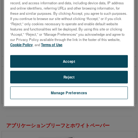
record, and access information and data, including device data, IP address
and online identifiers, referring URLs and other browsing information, for
these and similar purposes. By clicking Accept, you agree to such purposes.
If you continue to browse our site without clicking “Accept,” or if you click
“Reject,” only cookies necessary to operate and enable default website
features and functionalities will be deployed. By using this site or clicking
“Accept,” “Reject,” or “Manage Preferences” you acknowledge and agree to
our Privacy Policy available through the link in the footer of this website,
Cookie Policy
, and
Terms of Use
.
SPECTROSCOUT
Accept
ラボレベルの分析をフィールドまた
Reject
は生産現場で実現させたポータブル
型ED-XRF分析装置
Manage Preferences
アプリケーションブリーフとホワイトペーパー