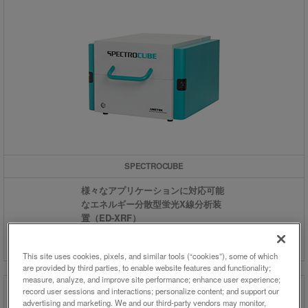
SPECTROCUBE
様々なアプリケーションに対応可能
なエネルギー分散型蛍光X線分析装
置（ED-XRF）
This site uses cookies, pixels, and similar tools (“cookies”), some of which
are provided by third parties, to enable website features and functionality;
measure, analyze, and improve site performance; enhance user experience;
record user sessions and interactions; personalize content; and support our
advertising and marketing. We and our third-party vendors may monitor,