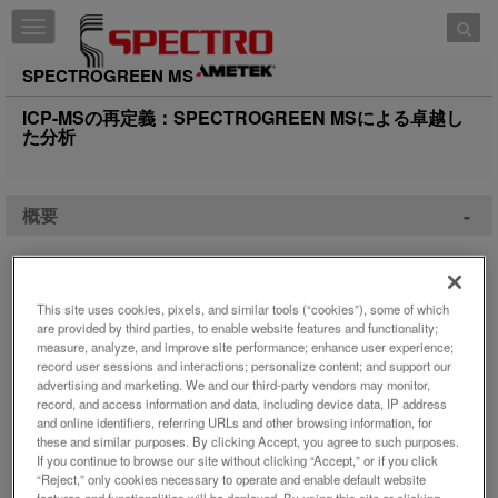
Toggle
navigation
SPECTROGREEN MS
ICP-MSの再定義：SPECTROGREEN MSによる卓越し
た分析
-
概要
This site uses cookies, pixels, and similar tools (“cookies”), some of which
are provided by third parties, to enable website features and functionality;
measure, analyze, and improve site performance; enhance user experience;
record user sessions and interactions; personalize content; and support our
advertising and marketing. We and our third-party vendors may monitor,
record, and access information and data, including device data, IP address
and online identifiers, referring URLs and other browsing information, for
these and similar purposes. By clicking Accept, you agree to such purposes.
If you continue to browse our site without clicking “Accept,” or if you click
“Reject,” only cookies necessary to operate and enable default website
トップクラスの性能： ルーチン環境試験、医薬品試験、消費
features and functionalities will be deployed. By using this site or clicking