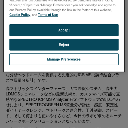
者製品試験に卓越した分析能力を発揮。
“Accept,” “Reject,” or “Manage Preferences” you acknowledge and agree to
先進技術：ハイマトリックス・インターフェース、ガス希釈
our Privacy Policy available through the link in the footer of this website,
システム、ハイパワーLDMOSジェネレーター、カスタマイズ
Cookie Policy
, and
Terms of Use
.
可能なソフトウェアにより、優れた感度、安定性、使いやす
さを実現。
Accept
容易なメンテナンス： 最小限のメンテナンスで最大限の性能
を発揮するように設計されており、アクセスしやすいコンポ
ーネントとボンネット支持のシールドが安定性と長寿命を強
Reject
化します。
Manage Preferences
SPECTROGREEN MSは、環境、医薬品、消費者製品などの日常
的な検査アプリケーションに必要な性能を達成するために、十分
な分析ヘッドルームを提供する先進的なICP-MS（誘導結合プラ
ズマ質量分析計）です。
高マトリックスインターフェース、ガス希釈システム、高出力
LDMOSジェネレータなどの最新技術と、カスタマイズ可能で直
感的なSPECTRO ICP-MS Analyzer Proソフトウェアの組み合わ
せにより、SPECTROGREEN MS質量分析計は、感度、安定性、
ダイナミックレンジ、マトリックス適合性、干渉制御、スピー
ド、そして何よりも使いやすさなど、今日のラボが求めるルーチ
ンワークホースソリューションとなっています。