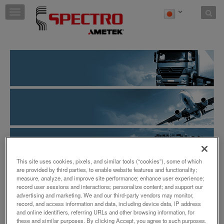
Skip to content
T
o
g
g
l
e
n
a
v
i
g
a
t
i
o
n
This site uses cookies, pixels, and similar tools (“cookies”), some of which
産業
are provided by third parties, to enable website features and functionality;
measure, analyze, and improve site performance; enhance user experience;
運輸
record user sessions and interactions; personalize content; and support our
advertising and marketing. We and our third-party vendors may monitor,
運輸産業の正確な要件に対応する高性能分析装
record, and access information and data, including device data, IP address
置
and online identifiers, referring URLs and other browsing information, for
these and similar purposes. By clicking Accept, you agree to such purposes.