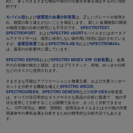
めに、多くのさまざまな物質や成分の元素含有量を測定するのに理想
的です。
モバイル型
および
据置型の金属分析装置
は、正しいグレードが使用さ
れ、物質の取り違えがないことを保証します。 新しい金属物質の開発
や物質欠陥の分析の研究にも不可欠です。
SPECTROTEST
、
SPECTROPORT
、および
SPECTRO xSORT
モバイルまたはポータブ
ルアナライザーは、場所に依存しない操作用に特別に設計されていま
すが、
据置型装置
である
SPECTROLAB S
および
SPECTROMAXx
は、最高の分析要件に適しています。
SPECTRO XEPOS
および
SPECTRO MIDEX XRF 分析装置
は、金属
中の介在物の検出と識別、またはプラスチック、布地、めっきの分析
などのタスクに使用されます。
さまざまな可能なアプリケーションと微量元素、および主要コンポー
ネントを分析する機能を備えた
SPECTRO ARCOS
、
SPECTROGREEN
、
SPECTRO GENESIS
などの
ICP-OES
分析装置
は、すべての非日常的なタスクや小さな部品の分析に最適で 、他の手
法を使用して分析することは困難であるか、まったく分析できませ
ん。 ICP-OESは、燃料、潤滑剤、使用済みオイルまたはその他の作業
用液体中の摩耗金属を分析するための標準的な分析方法でもありま
す。