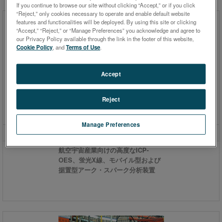
If you continue to browse our site without clicking “Accept,” or if you click
“Reject,” only cookies necessary to operate and enable default website
features and functionalities will be deployed. By using this site or clicking
“Accept,” “Reject,” or “Manage Preferences” you acknowledge and agree to
our Privacy Policy available through the link in the footer of this website,
Cookie Policy
, and
Terms of Use
.
Accept
Reject
Manage Preferences
航空宇宙
航空宇宙産業向けの高度なICP-
OES、蛍光X線、モバイル型および
据置型アーク・スパーク分析装置