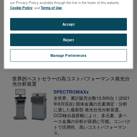
面に使用できます。
our Privacy Policy available through the link in the footer of this website,
Cookie Policy
, and
Terms of Use
.
ハイエンド型固体金属発光分光分析装置
Accept
SPECTROLAB S01
極めて低濃度を測定可能なCMOS検出器
Reject
を搭載した、ハイエンド型固体金属発光
分光分析装置
中小企業経営強化税制・固定資産特例対
Manage Preferences
象製品
世界的ベストセラーの高コストパフォーマンス発光分
光分析装置
SPECTROMAXx
全世界、累計販売台数13,500台！(2021
年8月現在) 固体金属の元素測定・分析
に適した最新型 発光分光分析装置。
CCD検出器搭載により、多元素、多ベ
ース金属の分析が容易に可能。コンパク
トで汎用性、高いコストパフォーマン
ス。