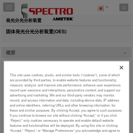
Toggle
navigation
発光分光分析装置
固体発光分光分析装置(OES)
-
概要
アークおよびスパーク励起を使用する発光分光分析法（Arc
This site uses cookies, pixels, and similar tools (“cookies”), some of which
Spark OES）は、金属サンプルの化学組成を決定するための
微量
are provided by third parties, to enable website features and functionality;
に適した方法です。 この工程は、一次生産者、鋳造所、
金属分析
measure, analyze, and improve site performance; enhance user experience;
record user sessions and interactions; personalize content; and support our
ダイキャスター、製造業などの金属製造業で広く使用されていま
advertising and marketing. We and our third-party vendors may monitor,
す。 その迅速な分析時間と固有の正確度により、アークスパー
record, and access information and data, including device data, IP address
ク発光分光システムは合金の処理を制御するのに最も効果的で
and online identifiers, referring URLs and other browsing information, for
す。
these and similar purposes. By clicking Accept, you agree to such purposes.
If you continue to browse our site without clicking “Accept,” or if you click
アークスパーク分析装置は、材料の入荷検査、金属加工、半製品
“Reject,” only cookies necessary to operate and enable default website
および完成品の品質管理、および金属材料の化学組成が必要なそ
features and functionalities will be deployed. By using this site or clicking
の他の多くのアプリケーションを含む、生産サイクルの多くの側
“Accept,” “Reject,” or “Manage Preferences” you acknowledge and agree to