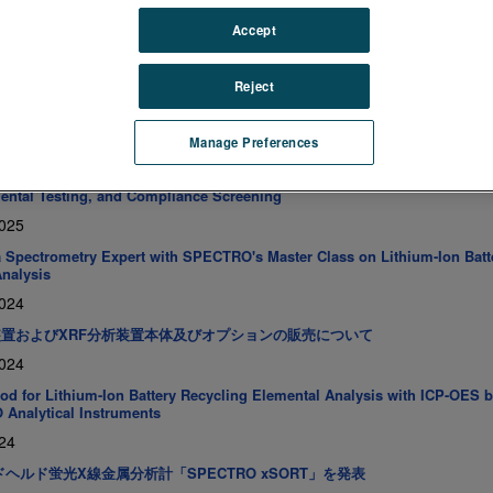
026
Accept
性を拓く — SPECTRO、JASIS 2025に出展
025
Reject
Launches the SPECTROGREEN MS: A Cutting-Edge Quadrupole ICP-M
 Elemental Analysis
Manage Preferences
25
Expands xSORT Handheld XRF Applications for Geology, Mining,
ental Testing, and Compliance Screening
025
 Spectrometry Expert with SPECTRO's Master Class on Lithium-Ion Batt
Analysis
024
析装置およびXRF分析装置本体及びオプションの販売について
024
d for Lithium-Ion Battery Recycling Elemental Analysis with ICP-OES 
Analytical Instruments
24
ヘルド蛍光X線金属分析計「SPECTRO xSORT」を発表