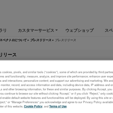
ラリ
カスタマーサービス
ウェブショップ
スペ
+
プレスリリース
スペクトロについて
»
プレスリリース
»
リリース
TROの最新のプレスリリースの概要
s cookies, pixels, and similar tools (“cookies”), some of which are provided by third parties
Introduces New, Improved SPECTROSCOUT kt Portable ED-XRF Analy
ures and functionality; measure, analyze, and improve site performance; enhance user expe
s and interactions; personalize content; and support our advertising and marketing. We and 
26
monitor, record, and access information and data, including device data, IP address and onl
Ls and other browsing information, for these and similar purposes. By clicking Accept, you
Introduces SPECTROPORT LIBS PXL01 Portable OES Metals Analyzer
you continue to browse our site without clicking “Accept,” or if you click “Reject,” only co
026
d enable default website features and functionalities will be deployed. By using this site or 
eject,” or “Manage Preferences” you acknowledge and agree to our Privacy Policy availabl
AI QUANT: Fast, Easy Semiquantitative ICP-OES Analysis for Modern
oter of this website,
Cookie Policy
, and
Terms of Use
.
ies