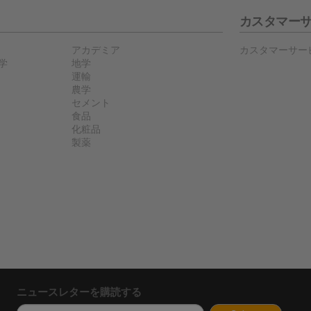
カスタマー
アカデミア
カスタマーサー
学
地学
運輸
農学
セメント
食品
化粧品
製薬
ニュースレターを購読する