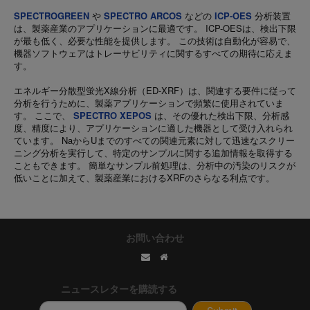
SPECTROGREEN
や
SPECTRO ARCOS
などの
ICP-OES
分析装置
は、製薬産業のアプリケーションに最適です。 ICP-OESは、検出下限
が最も低く、必要な性能を提供します。 この技術は自動化が容易で、
機器ソフトウェアはトレーサビリティに関するすべての期待に応えま
す。
エネルギー分散型蛍光X線分析（ED-XRF）は、関連する要件に従って
分析を行うために、製薬アプリケーションで頻繁に使用されていま
す。 ここで、
SPECTRO XEPOS
は、その優れた検出下限、分析感
度、精度により、アプリケーションに適した機器として受け入れられ
ています。 NaからUまでのすべての関連元素に対して迅速なスクリー
ニング分析を実行して、特定のサンプルに関する追加情報を取得する
こともできます。 簡単なサンプル前処理は、分析中の汚染のリスクが
低いことに加えて、製薬産業におけるXRFのさらなる利点です。
お問い合わせ
ニュースレターを購読する