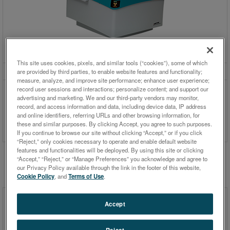
This site uses cookies, pixels, and similar tools (“cookies”), some of which
SPECTRO XEPOS
are provided by third parties, to enable website features and functionality;
measure, analyze, and improve site performance; enhance user experience;
並外れた新しいレベルの性能でED-
record user sessions and interactions; personalize content; and support our
advertising and marketing. We and our third-party vendors may monitor,
XRF分析を再定義するED-XRF分析
record, and access information and data, including device data, IP address
装置
and online identifiers, referring URLs and other browsing information, for
these and similar purposes. By clicking Accept, you agree to such purposes.
If you continue to browse our site without clicking “Accept,” or if you click
“Reject,” only cookies necessary to operate and enable default website
features and functionalities will be deployed. By using this site or clicking
“Accept,” “Reject,” or “Manage Preferences” you acknowledge and agree to
our Privacy Policy available through the link in the footer of this website,
Cookie Policy
, and
Terms of Use
.
アプリケーションブリーフとホワイトペーパー
Accept
Reject