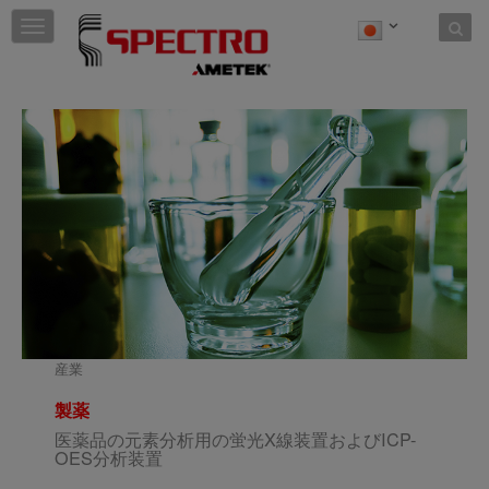
Skip to content
T
o
g
g
l
e
n
a
v
i
g
a
t
i
o
n
産業
製薬
医薬品の元素分析用の蛍光X線装置およびICP-
OES分析装置