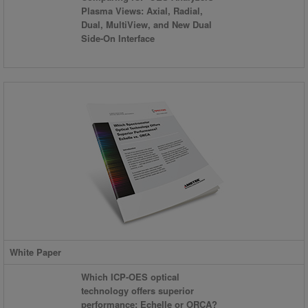
Plasma Views: Axial, Radial,
Dual, MultiView, and New Dual
Side-On Interface
White Paper
Which ICP-OES optical
technology offers superior
performance: Echelle or ORCA?